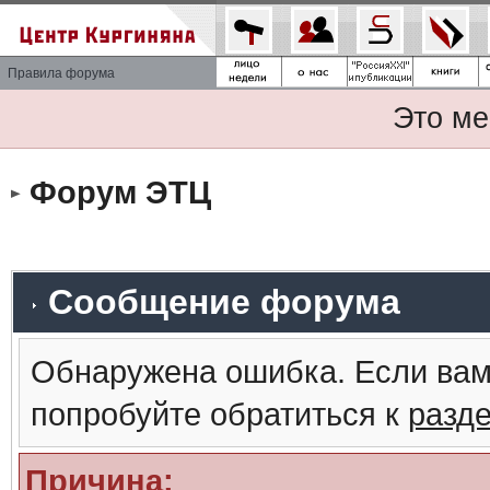
Правила форума
Это ме
Форум ЭТЦ
Сообщение форума
Обнаружена ошибка. Если вам
попробуйте обратиться к
разд
Причина: