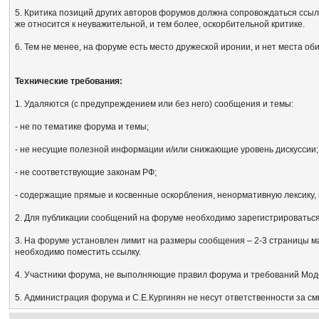
5. Критика позиций других авторов форумов должна сопровождаться ссыл
же относится к неуважительной, и тем более, оскорбительной критике.
6. Тем не менее, на форуме есть место дружеской иронии, и нет места об
Технические требования:
1. Удаляются (с предупреждением или без него) сообщения и темы:
- не по тематике форума и темы;
- не несущие полезной информации и/или снижающие уровень дискуссии;
- не соответствующие законам РФ;
- содержащие прямые и косвенные оскорбления, ненормативную лексику, 
2. Для публикации сообщений на форуме необходимо зарегистрироваться, 
3. На форуме установлен лимит на размеры сообщения – 2-3 страницы м
необходимо поместить ссылку.
4. Участники форума, не выполняющие правил форума и требований Мод
5. Администрация форума и С.Е.Кургинян не несут ответственности за с