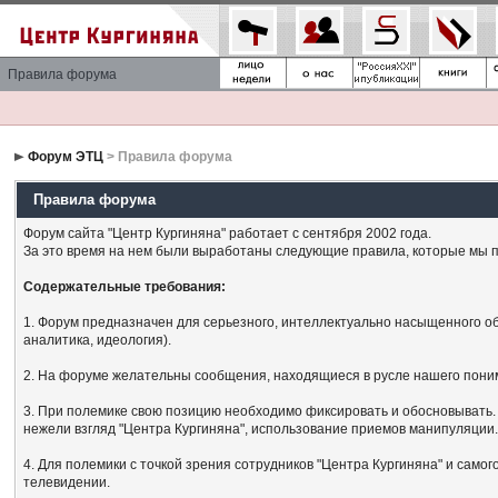
Правила форума
Форум ЭТЦ
> Правила форума
Правила форума
Форум сайта "Центр Кургиняна" работает с сентября 2002 года.
За это время на нем были выработаны следующие правила, которые мы п
Содержательные требования:
1. Форум предназначен для серьезного, интеллектуально насыщенного об
аналитика, идеология).
2. На форуме желательны сообщения, находящиеся в русле нашего поним
3. При полемике свою позицию необходимо фиксировать и обосновывать. 
нежели взгляд "Центра Кургиняна", использование приемов манипуляции
4. Для полемики с точкой зрения сотрудников "Центра Кургиняна" и сам
телевидении.