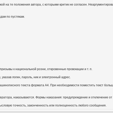
кой на те положения автора, с которыми критик не согласен. Неаргументиров
идам по пустякам.
призывы к национальной розни, откровенные провокации и т. п.
указав логин, пароль, ник и электронный адрес.
ашинописного текста формата А4. При необходимости поместить текст больш
ератора, наказываются. Формы наказания: предупреждение и отключение от
мысловую точность, законченность или полноценность любого сообщения.