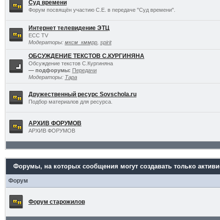
Суд времени
Форум посвящён участию С.Е. в передаче "Суд времени".
Интернет телевидение ЭТЦ
ECC TV
Модераторы:
мксм_кммрр
,
spirit
ОБСУЖДЕНИЕ ТЕКСТОВ С.КУРГИНЯНА
Обсуждение текстов С.Кургиняна
— подфорумы:
Передачи
Модераторы:
Тара
Дружественный ресурс Sovschola.ru
Подбор материалов для ресурса.
АРХИВ ФОРУМОВ
АРХИВ ФОРУМОВ
Форумы, на которых сообщения могут создавать только актив
Форум
Форум старожилов