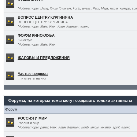
Модераторы:
Bang
,
Клим Климыч
,
konb
,
алекс
,
Paix
,
Maja
,
мксм_кммрр
,
spir
ВОПРОС ЦЕНТРУ КУРГИНЯНА
ВОПРОС ЦЕНТРУ КУРГИНЯНА
Модераторы:
Maja
,
Paix
,
Клим Климыч
,
алекс
ФОРУМ КИНОКЛУБА
Киноклуб
Модераторы:
Maja
,
Paix
ЖАЛОБЫ И ПРЕДЛОЖЕНИЯ
Частые вопросы
... и ответы на них
Форумы, на которых темы могут создавать только активисты
Форум
РОССИЯ И МИР
Россия и Мир
Модераторы:
pamir
,
Paix
,
Клим Климыч
,
konb
,
мксм_кммрр
,
spirit
,
алекс