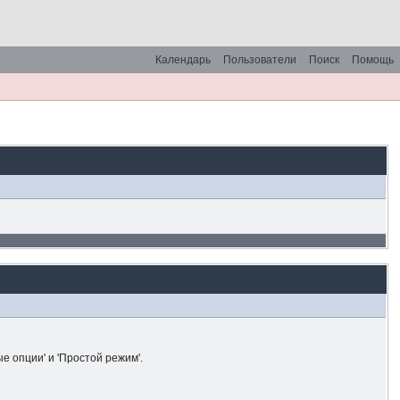
Календарь
Пользователи
Поиск
Помощь
е опции' и 'Простой режим'.