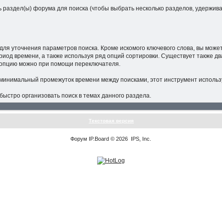
 раздел(ы) форума для поиска (чтобы выбрать несколько разделов, удерживай
для уточнения параметров поиска. Кроме искомого ключевого слова, вы може
иод времени, а также используя ряд опций сортировки. Существует также д
ту опцию можно при помощи переключателя.
 минимальный промежуток времени между поисками, этот инструмент исполь
ыстро организовать поиск в темах данного раздела.
Текстовая версия
Форум
IP.Board
© 2026
IPS, Inc
.