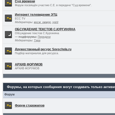
Суд времени
Форум посвящён участию С.Е. в передаче "Суд времени".
Интернет телевидение ЭТЦ
ECC TV
Модераторы:
мксм_кммрр
,
spirit
ОБСУЖДЕНИЕ ТЕКСТОВ С.КУРГИНЯНА
Обсуждение текстов С.Кургиняна
— подфорумы:
Передачи
Модераторы:
Тара
Дружественный ресурс Sovschola.ru
Подбор материалов для ресурса.
АРХИВ ФОРУМОВ
АРХИВ ФОРУМОВ
Форумы, на которых сообщения могут создавать только актив
Форум
Форум старожилов