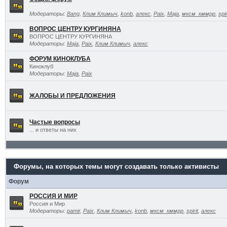
Модераторы:
Bang
,
Клим Климыч
,
konb
,
алекс
,
Paix
,
Maja
,
мксм_кммрр
,
spir
ВОПРОС ЦЕНТРУ КУРГИНЯНА
ВОПРОС ЦЕНТРУ КУРГИНЯНА
Модераторы:
Maja
,
Paix
,
Клим Климыч
,
алекс
ФОРУМ КИНОКЛУБА
Киноклуб
Модераторы:
Maja
,
Paix
ЖАЛОБЫ И ПРЕДЛОЖЕНИЯ
Частые вопросы
... и ответы на них
Форумы, на которых темы могут создавать только активисты
Форум
РОССИЯ И МИР
Россия и Мир
Модераторы:
pamir
,
Paix
,
Клим Климыч
,
konb
,
мксм_кммрр
,
spirit
,
алекс