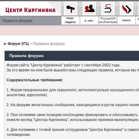
Правила форума
Форум ЭТЦ
> Правила форума
Правила форума
Форум сайта "Центр Кургиняна" работает с сентября 2002 года.
За это время на нем были выработаны следующие правила, которые мы п
Содержательные требования:
1. Форум предназначен для серьезного, интеллектуально насыщенного об
аналитика, идеология).
2. На форуме желательны сообщения, находящиеся в русле нашего поним
3. При полемике свою позицию необходимо фиксировать и обосновывать. 
нежели взгляд "Центра Кургиняна", использование приемов манипуляции
4. Для полемики с точкой зрения сотрудников "Центра Кургиняна" и сам
телевидении.