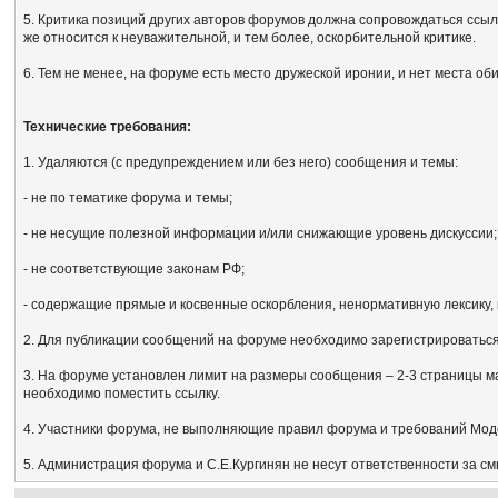
5. Критика позиций других авторов форумов должна сопровождаться ссыл
же относится к неуважительной, и тем более, оскорбительной критике.
6. Тем не менее, на форуме есть место дружеской иронии, и нет места об
Технические требования:
1. Удаляются (с предупреждением или без него) сообщения и темы:
- не по тематике форума и темы;
- не несущие полезной информации и/или снижающие уровень дискуссии;
- не соответствующие законам РФ;
- содержащие прямые и косвенные оскорбления, ненормативную лексику, 
2. Для публикации сообщений на форуме необходимо зарегистрироваться, 
3. На форуме установлен лимит на размеры сообщения – 2-3 страницы м
необходимо поместить ссылку.
4. Участники форума, не выполняющие правил форума и требований Мод
5. Администрация форума и С.Е.Кургинян не несут ответственности за с