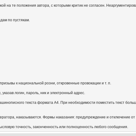
кой на те положения автора, с которыми критик не согласен. Неаргументиров
идам по пустякам.
призывы к национальной розни, откровенные провокации и т. п.
указав логин, пароль, ник и электронный адрес.
ашинописного текста формата А4. При необходимости поместить текст больш
ератора, наказываются. Формы наказания: предупреждение и отключение от
мысловую точность, законченность или полноценность любого сообщения.