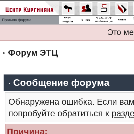
Правила форума
Это ме
Форум ЭТЦ
Сообщение форума
Обнаружена ошибка. Если вам
попробуйте обратиться к
разд
Причина: