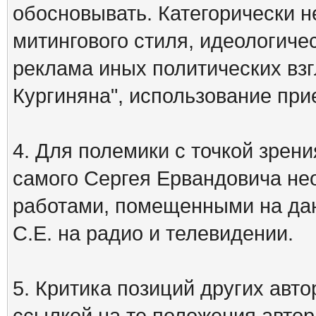
обосновывать. Категорически 
митингового стиля, идеологиче
реклама иных политических взг
Кургиняна", использование пр
4. Для полемики с точкой зрени
самого Сергея Ервандовича не
работами, помещенными на дан
С.Е. на радио и телевидении.
5. Критика позиций других ав
ссылкой на те положения автора