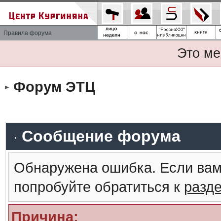
Правила форума
Это ме
Форум ЭТЦ
Сообщение форума
Обнаружена ошибка. Если вам
попробуйте обратиться к
разд
Причина: