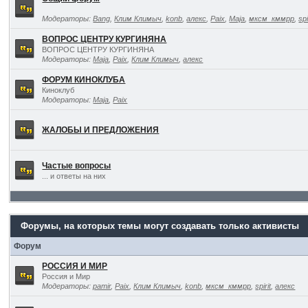
Модераторы:
Bang
,
Клим Климыч
,
konb
,
алекс
,
Paix
,
Maja
,
мксм_кммрр
,
spi
ВОПРОС ЦЕНТРУ КУРГИНЯНА
ВОПРОС ЦЕНТРУ КУРГИНЯНА
Модераторы:
Maja
,
Paix
,
Клим Климыч
,
алекс
ФОРУМ КИНОКЛУБА
Киноклуб
Модераторы:
Maja
,
Paix
ЖАЛОБЫ И ПРЕДЛОЖЕНИЯ
Частые вопросы
... и ответы на них
Форумы, на которых темы могут создавать только активисты
Форум
РОССИЯ И МИР
Россия и Мир
Модераторы:
pamir
,
Paix
,
Клим Климыч
,
konb
,
мксм_кммрр
,
spirit
,
алекс