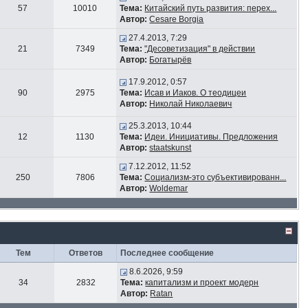
57
10010
Тема:
Китайский путь развития: перех...
Автор:
Cesare Borgia
27.4.2013, 7:29
21
7349
Тема:
"Десоветизация" в действии
Автор:
Богатырёв
17.9.2012, 0:57
90
2975
Тема:
Исав и Иаков. О теодицеи
Автор:
Николай Николаевич
25.3.2013, 10:44
12
1130
Тема:
Идеи. Инициативы. Предложения
Автор:
staatskunst
7.12.2012, 11:52
250
7806
Тема:
Социализм-это субъективированн...
Автор:
Woldemar
Тем
Ответов
Последнее сообщение
8.6.2026, 9:59
34
2832
Тема:
капитализм и проект модерн
Автор:
Ratan