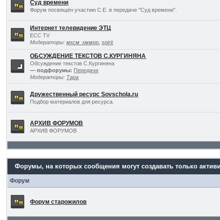
Суд времени
Форум посвящён участию С.Е. в передаче "Суд времени".
Интернет телевидение ЭТЦ
ECC TV
Модераторы:
мксм_кммрр
,
spirit
ОБСУЖДЕНИЕ ТЕКСТОВ С.КУРГИНЯНА
Обсуждение текстов С.Кургиняна
— подфорумы:
Передачи
Модераторы:
Тара
Дружественный ресурс Sovschola.ru
Подбор материалов для ресурса.
АРХИВ ФОРУМОВ
АРХИВ ФОРУМОВ
Форумы, на которых сообщения могут создавать только актив
Форум
Форум старожилов