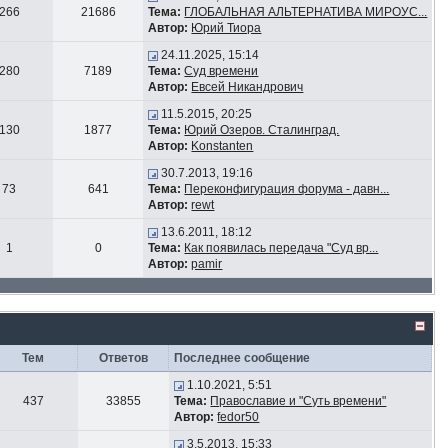
266
21686
Тема:
ГЛОБАЛЬНАЯ АЛЬТЕРНАТИВА МИРОУС...
Автор:
Юрий Тиора
24.11.2025, 15:14
280
7189
Тема:
Суд времени
Автор:
Евсей Никандрович
11.5.2015, 20:25
130
1877
Тема:
Юрий Озеров. Сталинград.
Автор:
Konstanten
30.7.2013, 19:16
73
641
Тема:
Переконфигурация форума - давн...
Автор:
rewt
13.6.2011, 18:12
1
0
Тема:
Как появилась передача "Суд вр...
Автор:
pamir
Тем
Ответов
Последнее сообщение
1.10.2021, 5:51
437
33855
Тема:
Православие и "Суть времени"
Автор:
fedor50
3.5.2013, 15:33