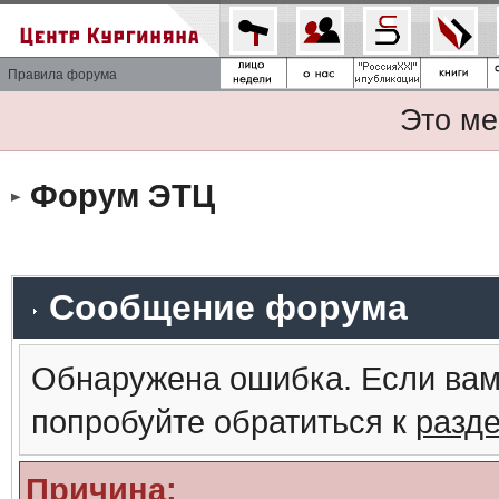
Правила форума
Это ме
Форум ЭТЦ
Сообщение форума
Обнаружена ошибка. Если вам
попробуйте обратиться к
разд
Причина: