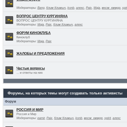
Модераторы:
Bang
,
Клим Климыч
,
konb
,
алекс
,
Paix
,
Maja
,
мксм_кммрр
,
spir
ВОПРОС ЦЕНТРУ КУРГИНЯНА
ВОПРОС ЦЕНТРУ КУРГИНЯНА
Модераторы:
Maja
,
Paix
,
Клим Климыч
,
алекс
ФОРУМ КИНОКЛУБА
Киноклуб
Модераторы:
Maja
,
Paix
ЖАЛОБЫ И ПРЕДЛОЖЕНИЯ
Частые вопросы
... и ответы на них
Форумы, на которых темы могут создавать только активисты
Форум
РОССИЯ И МИР
Россия и Мир
Модераторы:
pamir
,
Paix
,
Клим Климыч
,
konb
,
мксм_кммрр
,
spirit
,
алекс