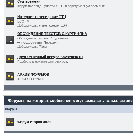
Суд времени
Форум посвящён участию С.Е. в передаче "Суд времени".
Интернет телевидение ЭТЦ
ECC TV
Модераторы:
мксм_кммрр
,
spirit
ОБСУЖДЕНИЕ ТЕКСТОВ С.КУРГИНЯНА
Обсуждение текстов С.Кургиняна
— подфорумы:
Передачи
Модераторы:
Тара
Дружественный ресурс Sovschola.ru
Подбор материалов для ресурса.
АРХИВ ФОРУМОВ
АРХИВ ФОРУМОВ
Форумы, на которых сообщения могут создавать только актив
Форум
Форум старожилов