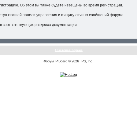
гистрацию. Об этом вы также будете извещены во время регистрации.
ступ к вашей панели управления и к ящику личных сообщений форума.
в соответствующих разделах документации.
Текстовая версия
Форум
IP.Board
© 2026
IPS, Inc
.