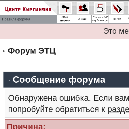
Правила форума
Это ме
Форум ЭТЦ
Сообщение форума
Обнаружена ошибка. Если вам
попробуйте обратиться к
разд
Причина: