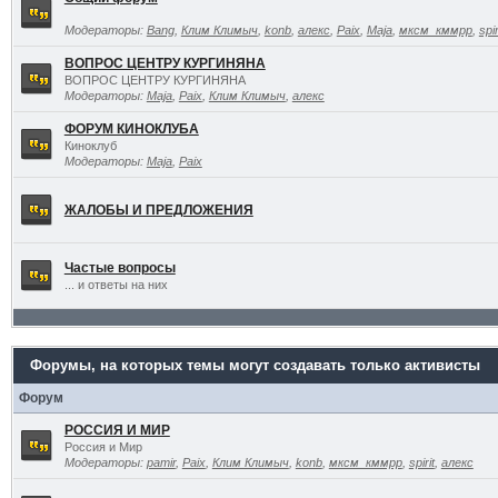
Модераторы:
Bang
,
Клим Климыч
,
konb
,
алекс
,
Paix
,
Maja
,
мксм_кммрр
,
spir
ВОПРОС ЦЕНТРУ КУРГИНЯНА
ВОПРОС ЦЕНТРУ КУРГИНЯНА
Модераторы:
Maja
,
Paix
,
Клим Климыч
,
алекс
ФОРУМ КИНОКЛУБА
Киноклуб
Модераторы:
Maja
,
Paix
ЖАЛОБЫ И ПРЕДЛОЖЕНИЯ
Частые вопросы
... и ответы на них
Форумы, на которых темы могут создавать только активисты
Форум
РОССИЯ И МИР
Россия и Мир
Модераторы:
pamir
,
Paix
,
Клим Климыч
,
konb
,
мксм_кммрр
,
spirit
,
алекс