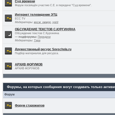
Суд времени
Форум посвящён участию С.Е. в передаче "Суд времени".
Интернет телевидение ЭТЦ
ECC TV
Модераторы:
мксм_кммрр
,
spirit
ОБСУЖДЕНИЕ ТЕКСТОВ С.КУРГИНЯНА
Обсуждение текстов С.Кургиняна
— подфорумы:
Передачи
Модераторы:
Тара
Дружественный ресурс Sovschola.ru
Подбор материалов для ресурса.
АРХИВ ФОРУМОВ
АРХИВ ФОРУМОВ
Форумы, на которых сообщения могут создавать только актив
Форум
Форум старожилов