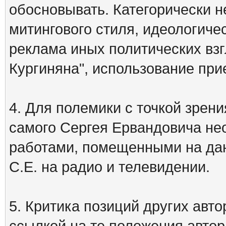
обосновывать. Категорически 
митингового стиля, идеологиче
реклама иных политических взг
Кургиняна", использование пр
4. Для полемики с точкой зрени
самого Сергея Ервандовича не
работами, помещенными на дан
С.Е. на радио и телевидении.
5. Критика позиций других ав
ссылкой на те положения автора