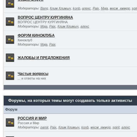
Модераторы:
Bang
,
Клим Климыч
,
konb
,
алекс
,
Paix
,
Maja
,
мксм_кммрр
,
spir
ВОПРОС ЦЕНТРУ КУРГИНЯНА
ВОПРОС ЦЕНТРУ КУРГИНЯНА
Модераторы:
Maja
,
Paix
,
Клим Климыч
,
алекс
ФОРУМ КИНОКЛУБА
Киноклуб
Модераторы:
Maja
,
Paix
ЖАЛОБЫ И ПРЕДЛОЖЕНИЯ
Частые вопросы
... и ответы на них
Форумы, на которых темы могут создавать только активисты
Форум
РОССИЯ И МИР
Россия и Мир
Модераторы:
pamir
,
Paix
,
Клим Климыч
,
konb
,
мксм_кммрр
,
spirit
,
алекс