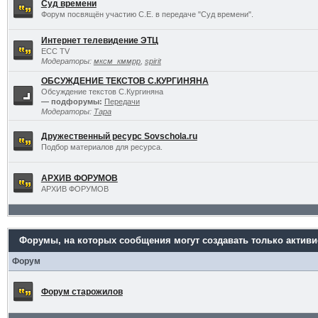
Суд времени
Форум посвящён участию С.Е. в передаче "Суд времени".
Интернет телевидение ЭТЦ
ECC TV
Модераторы:
мксм_кммрр
,
spirit
ОБСУЖДЕНИЕ ТЕКСТОВ С.КУРГИНЯНА
Обсуждение текстов С.Кургиняна
— подфорумы:
Передачи
Модераторы:
Тара
Дружественный ресурс Sovschola.ru
Подбор материалов для ресурса.
АРХИВ ФОРУМОВ
АРХИВ ФОРУМОВ
Форумы, на которых сообщения могут создавать только актив
Форум
Форум старожилов