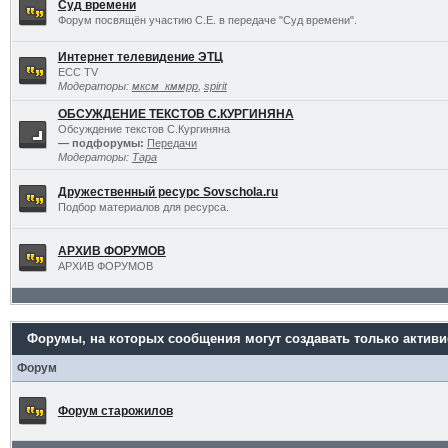
Суд времени
Форум посвящён участию С.Е. в передаче "Суд времени".
Интернет телевидение ЭТЦ
ECC TV
Модераторы:
мксм_кммрр
,
spirit
ОБСУЖДЕНИЕ ТЕКСТОВ С.КУРГИНЯНА
Обсуждение текстов С.Кургиняна
— подфорумы:
Передачи
Модераторы:
Тара
Дружественный ресурс Sovschola.ru
Подбор материалов для ресурса.
АРХИВ ФОРУМОВ
АРХИВ ФОРУМОВ
Форумы, на которых сообщения могут создавать только актив
Форум
Форум старожилов