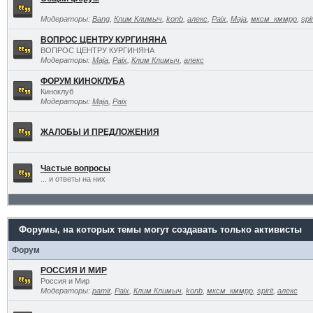
Модераторы:
Bang
,
Клим Климыч
,
konb
,
алекс
,
Paix
,
Maja
,
мксм_кммрр
,
spir
ВОПРОС ЦЕНТРУ КУРГИНЯНА
ВОПРОС ЦЕНТРУ КУРГИНЯНА
Модераторы:
Maja
,
Paix
,
Клим Климыч
,
алекс
ФОРУМ КИНОКЛУБА
Киноклуб
Модераторы:
Maja
,
Paix
ЖАЛОБЫ И ПРЕДЛОЖЕНИЯ
Частые вопросы
... и ответы на них
Форумы, на которых темы могут создавать только активисты
Форум
РОССИЯ И МИР
Россия и Мир
Модераторы:
pamir
,
Paix
,
Клим Климыч
,
konb
,
мксм_кммрр
,
spirit
,
алекс