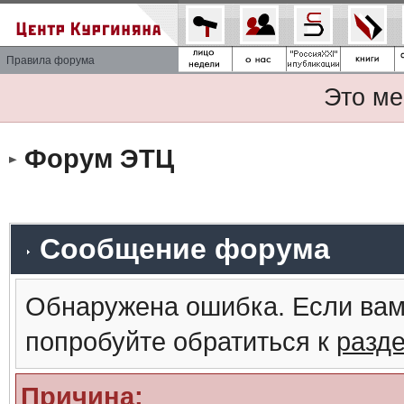
Правила форума
Это ме
Форум ЭТЦ
Сообщение форума
Обнаружена ошибка. Если вам
попробуйте обратиться к
разд
Причина: