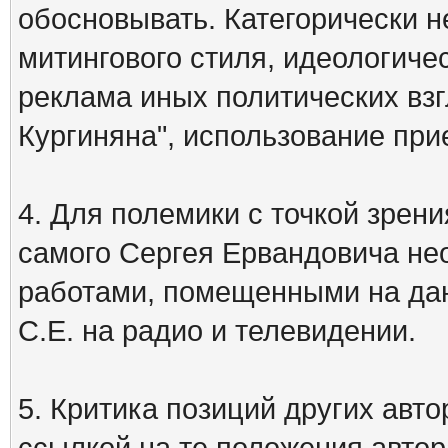
обосновывать. Категорически 
митингового стиля, идеологиче
реклама иных политических взг
Кургиняна", использование пр
4. Для полемики с точкой зрени
самого Сергея Ервандовича не
работами, помещенными на дан
С.Е. на радио и телевидении.
5. Критика позиций других ав
ссылкой на те положения автора