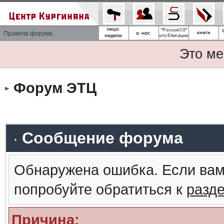
Правила форума
Это ме
Форум ЭТЦ
Сообщение форума
Обнаружена ошибка. Если вам
попробуйте обратиться к
разд
Причина: