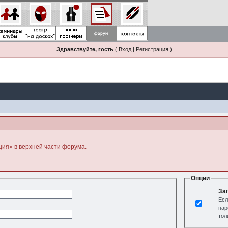
Здравствуйте, гость
(
Вход
|
Регистрация
)
ция» в верхней части форума.
Опции
За
Есл
пар
тол