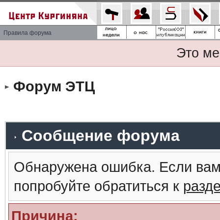
Правила форума
Это ме
Форум ЭТЦ
Сообщение форума
Обнаружена ошибка. Если вам
попробуйте обратиться к
разд
Причина: