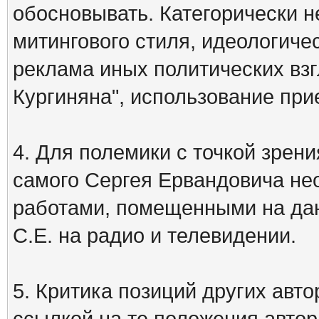
обосновывать. Категорически 
митингового стиля, идеологиче
реклама иных политических взг
Кургиняна", использование пр
4. Для полемики с точкой зрени
самого Сергея Ервандовича не
работами, помещенными на дан
С.Е. на радио и телевидении.
5. Критика позиций других ав
ссылкой на те положения автора