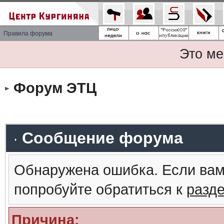
Правила форума
Это ме
Форум ЭТЦ
Сообщение форума
Обнаружена ошибка. Если вам
попробуйте обратиться к
разд
Причина: