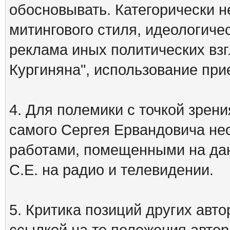
обосновывать. Категорически 
митингового стиля, идеологиче
реклама иных политических взг
Кургиняна", использование пр
4. Для полемики с точкой зрени
самого Сергея Ервандовича не
работами, помещенными на дан
С.Е. на радио и телевидении.
5. Критика позиций других ав
ссылкой на те положения автора