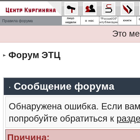
Правила форума
Это ме
Форум ЭТЦ
Сообщение форума
Обнаружена ошибка. Если вам
попробуйте обратиться к
разд
Причина: