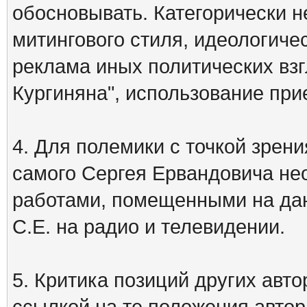
обосновывать. Категорически 
митингового стиля, идеологиче
реклама иных политических взг
Кургиняна", использование пр
4. Для полемики с точкой зрени
самого Сергея Ервандовича не
работами, помещенными на дан
С.Е. на радио и телевидении.
5. Критика позиций других ав
ссылкой на те положения автора