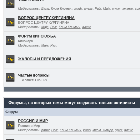
Модераторы:
Bang
,
Клим Климыч
,
konb
,
алекс
,
Paix
,
Maja
,
мксм_кммрр
,
spir
ВОПРОС ЦЕНТРУ КУРГИНЯНА
ВОПРОС ЦЕНТРУ КУРГИНЯНА
Модераторы:
Maja
,
Paix
,
Клим Климыч
,
алекс
ФОРУМ КИНОКЛУБА
Киноклуб
Модераторы:
Maja
,
Paix
ЖАЛОБЫ И ПРЕДЛОЖЕНИЯ
Частые вопросы
... и ответы на них
Форумы, на которых темы могут создавать только активисты
Форум
РОССИЯ И МИР
Россия и Мир
Модераторы:
pamir
,
Paix
,
Клим Климыч
,
konb
,
мксм_кммрр
,
spirit
,
алекс