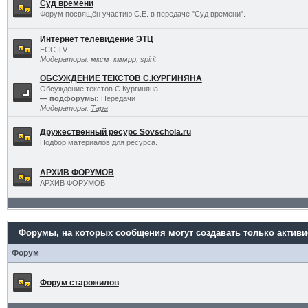
Суд времени
Форум посвящён участию С.Е. в передаче "Суд времени".
Интернет телевидение ЭТЦ
ECC TV
Модераторы:
мксм_кммрр
,
spirit
ОБСУЖДЕНИЕ ТЕКСТОВ С.КУРГИНЯНА
Обсуждение текстов С.Кургиняна
— подфорумы:
Передачи
Модераторы:
Тара
Дружественный ресурс Sovschola.ru
Подбор материалов для ресурса.
АРХИВ ФОРУМОВ
АРХИВ ФОРУМОВ
Форумы, на которых сообщения могут создавать только актив
Форум
Форум старожилов