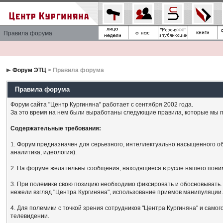
Правила форума
Форум ЭТЦ
> Правила форума
Правила форума
Форум сайта "Центр Кургиняна" работает с сентября 2002 года.
За это время на нем были выработаны следующие правила, которые мы п
Содержательные требования:
1. Форум предназначен для серьезного, интеллектуально насыщенного об
аналитика, идеология).
2. На форуме желательны сообщения, находящиеся в русле нашего поним
3. При полемике свою позицию необходимо фиксировать и обосновывать. 
нежели взгляд "Центра Кургиняна", использование приемов манипуляции
4. Для полемики с точкой зрения сотрудников "Центра Кургиняна" и сам
телевидении.