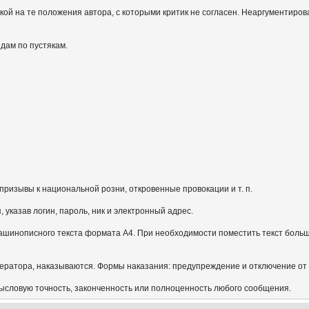
кой на те положения автора, с которыми критик не согласен. Неаргументиров
идам по пустякам.
призывы к национальной розни, откровенные провокации и т. п.
указав логин, пароль, ник и электронный адрес.
ашинописного текста формата А4. При необходимости поместить текст больш
ератора, наказываются. Формы наказания: предупреждение и отключение от
мысловую точность, законченность или полноценность любого сообщения.