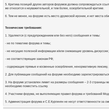
5. Критика позиций других авторов форумов должна сопровождаться ссыл
же относится к неуважительной, и тем более, оскорбительной критике.
6. Тем не менее, на форуме есть место дружеской иронии, и нет места об
Технические требования:
1. Удаляются (с предупреждением или без него) сообщения и темы:
- не по тематике форума и темы;
- не несущие полезной информации и/или снижающие уровень дискуссии;
- не соответствующие законам РФ;
- содержащие прямые и косвенные оскорбления, ненормативную лексику, 
2. Для публикации сообщений на форуме необходимо зарегистрироваться, 
3. На форуме установлен лимит на размеры сообщения – 2-3 страницы м
необходимо поместить ссылку.
4. Участники форума, не выполняющие правил форума и требований Мод
5. Администрация форума и С.Е.Кургинян не несут ответственности за с