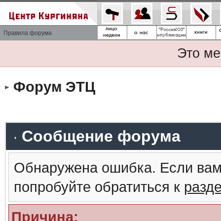
Правила форума
Это ме
Форум ЭТЦ
Сообщение форума
Обнаружена ошибка. Если вам
попробуйте обратиться к
разд
Причина: