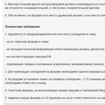
5. Критика позиций других авторов форумов должна сопровождаться ссыл
же относится к неуважительной, и тем более, оскорбительной критике.
6. Тем не менее, на форуме есть место дружеской иронии, и нет места об
Технические требования:
1. Удаляются (с предупреждением или без него) сообщения и темы:
- не по тематике форума и темы;
- не несущие полезной информации и/или снижающие уровень дискуссии;
- не соответствующие законам РФ;
- содержащие прямые и косвенные оскорбления, ненормативную лексику, 
2. Для публикации сообщений на форуме необходимо зарегистрироваться, 
3. На форуме установлен лимит на размеры сообщения – 2-3 страницы м
необходимо поместить ссылку.
4. Участники форума, не выполняющие правил форума и требований Мод
5. Администрация форума и С.Е.Кургинян не несут ответственности за с