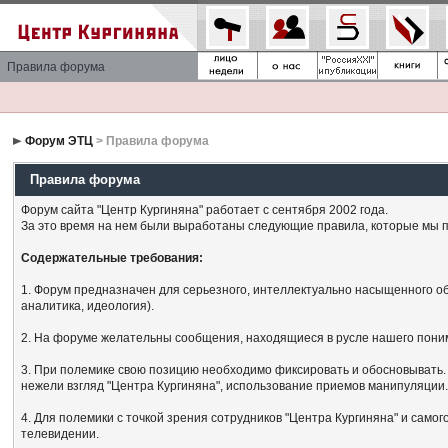
Правила форума
Форум ЭТЦ
> Правила форума
Правила форума
Форум сайта "Центр Кургиняна" работает с сентября 2002 года.
За это время на нем были выработаны следующие правила, которые мы п
Содержательные требования:
1. Форум предназначен для серьезного, интеллектуально насыщенного об
аналитика, идеология).
2. На форуме желательны сообщения, находящиеся в русле нашего поним
3. При полемике свою позицию необходимо фиксировать и обосновывать. 
нежели взгляд "Центра Кургиняна", использование приемов манипуляции
4. Для полемики с точкой зрения сотрудников "Центра Кургиняна" и сам
телевидении.