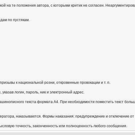
кой на те положения автора, с которыми критик не согласен. Неаргументиров
идам по пустякам.
призывы к национальной розни, откровенные провокации и т. п.
указав логин, пароль, ник и электронный адрес.
ашинописного текста формата А4. При необходимости поместить текст больш
ератора, наказываются. Формы наказания: предупреждение и отключение от
мысловую точность, законченность или полноценность любого сообщения.