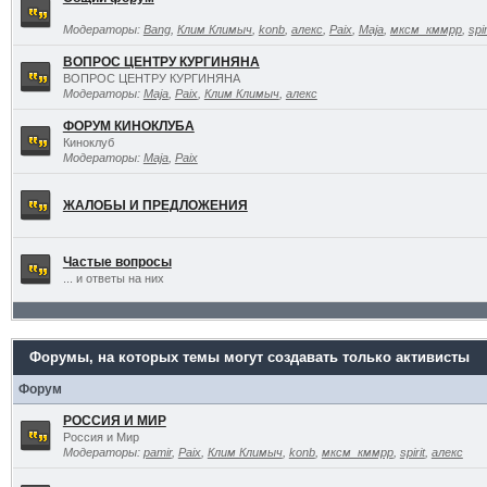
Модераторы:
Bang
,
Клим Климыч
,
konb
,
алекс
,
Paix
,
Maja
,
мксм_кммрр
,
spir
ВОПРОС ЦЕНТРУ КУРГИНЯНА
ВОПРОС ЦЕНТРУ КУРГИНЯНА
Модераторы:
Maja
,
Paix
,
Клим Климыч
,
алекс
ФОРУМ КИНОКЛУБА
Киноклуб
Модераторы:
Maja
,
Paix
ЖАЛОБЫ И ПРЕДЛОЖЕНИЯ
Частые вопросы
... и ответы на них
Форумы, на которых темы могут создавать только активисты
Форум
РОССИЯ И МИР
Россия и Мир
Модераторы:
pamir
,
Paix
,
Клим Климыч
,
konb
,
мксм_кммрр
,
spirit
,
алекс