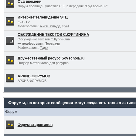
Суд времени
Форум посвящён участию С.Е. в передаче "Суд времени".
Интернет телевидение ЭТЦ
ECC TV
Модераторы:
мксм_кммрр
,
spirit
ОБСУЖДЕНИЕ ТЕКСТОВ С.КУРГИНЯНА
Обсуждение текстов С.Кургиняна
— подфорумы:
Передачи
Модераторы:
Тара
Дружественный ресурс Sovschola.ru
Подбор материалов для ресурса.
АРХИВ ФОРУМОВ
АРХИВ ФОРУМОВ
Форумы, на которых сообщения могут создавать только актив
Форум
Форум старожилов