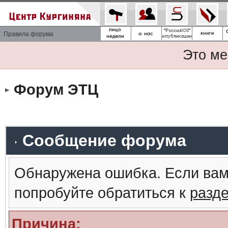
Правила форума
Это ме
Форум ЭТЦ
Сообщение форума
Обнаружена ошибка. Если вам
попробуйте обратиться к
разд
Причина: