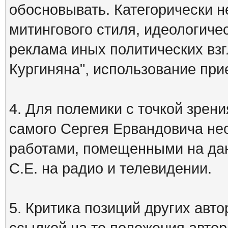
обосновывать. Категорически 
митингового стиля, идеологиче
реклама иных политических взг
Кургиняна", использование пр
4. Для полемики с точкой зрени
самого Сергея Ервандовича не
работами, помещенными на дан
С.Е. на радио и телевидении.
5. Критика позиций других ав
ссылкой на те положения автора