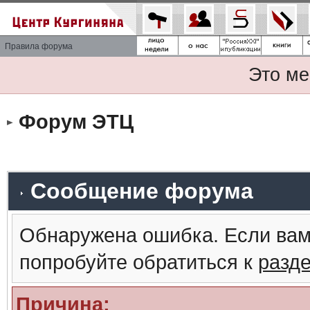
Правила форума
Это ме
Форум ЭТЦ
Сообщение форума
Обнаружена ошибка. Если вам
попробуйте обратиться к
разд
Причина: