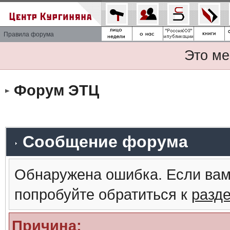
Правила форума
Это ме
Форум ЭТЦ
Сообщение форума
Обнаружена ошибка. Если вам
попробуйте обратиться к
разд
Причина: