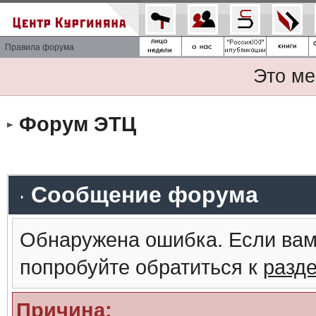
Правила форума
Это ме
Форум ЭТЦ
Сообщение форума
Обнаружена ошибка. Если вам
попробуйте обратиться к
разд
Причина: