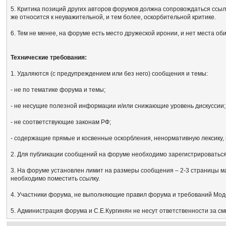
5. Критика позиций других авторов форумов должна сопровождаться ссыл
же относится к неуважительной, и тем более, оскорбительной критике.
6. Тем не менее, на форуме есть место дружеской иронии, и нет места об
Технические требования:
1. Удаляются (с предупреждением или без него) сообщения и темы:
- не по тематике форума и темы;
- не несущие полезной информации и/или снижающие уровень дискуссии;
- не соответствующие законам РФ;
- содержащие прямые и косвенные оскорбления, ненормативную лексику, 
2. Для публикации сообщений на форуме необходимо зарегистрироваться, 
3. На форуме установлен лимит на размеры сообщения – 2-3 страницы м
необходимо поместить ссылку.
4. Участники форума, не выполняющие правил форума и требований Мод
5. Администрация форума и С.Е.Кургинян не несут ответственности за с