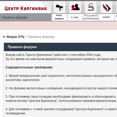
Правила форума
Форум ЭТЦ
> Правила форума
Правила форума
Форум сайта "Центр Кургиняна" работает с сентября 2002 года.
За это время на нем были выработаны следующие правила, которые мы п
Содержательные требования:
1. Форум предназначен для серьезного, интеллектуально насыщенного об
аналитика, идеология).
2. На форуме желательны сообщения, находящиеся в русле нашего поним
3. При полемике свою позицию необходимо фиксировать и обосновывать. 
нежели взгляд "Центра Кургиняна", использование приемов манипуляции
4. Для полемики с точкой зрения сотрудников "Центра Кургиняна" и сам
телевидении.