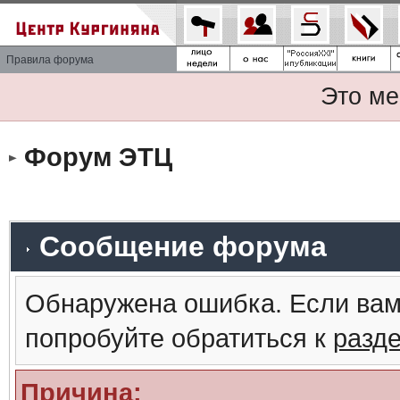
Правила форума
Это ме
Форум ЭТЦ
Сообщение форума
Обнаружена ошибка. Если вам
попробуйте обратиться к
разд
Причина: