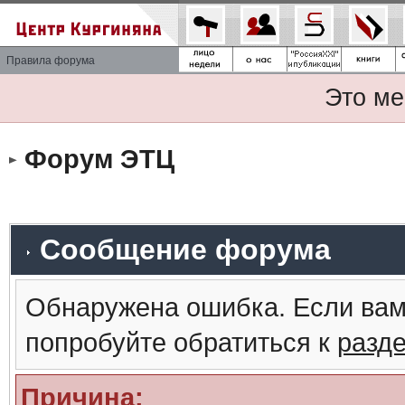
Правила форума
Это ме
Форум ЭТЦ
Сообщение форума
Обнаружена ошибка. Если вам
попробуйте обратиться к
разд
Причина: