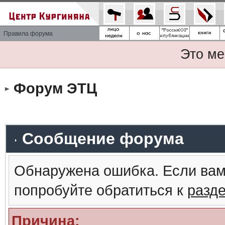
Правила форума
Это ме
Форум ЭТЦ
Сообщение форума
Обнаружена ошибка. Если вам
попробуйте обратиться к
разд
Причина: