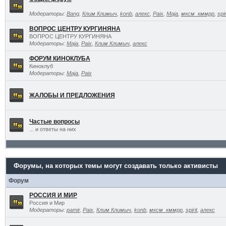
Модераторы:
Bang
,
Клим Климыч
,
konb
,
алекс
,
Paix
,
Maja
,
мксм_кммрр
,
spir
ВОПРОС ЦЕНТРУ КУРГИНЯНА
ВОПРОС ЦЕНТРУ КУРГИНЯНА
Модераторы:
Maja
,
Paix
,
Клим Климыч
,
алекс
ФОРУМ КИНОКЛУБА
Киноклуб
Модераторы:
Maja
,
Paix
ЖАЛОБЫ И ПРЕДЛОЖЕНИЯ
Частые вопросы
... и ответы на них
Форумы, на которых темы могут создавать только активисты
Форум
РОССИЯ И МИР
Россия и Мир
Модераторы:
pamir
,
Paix
,
Клим Климыч
,
konb
,
мксм_кммрр
,
spirit
,
алекс