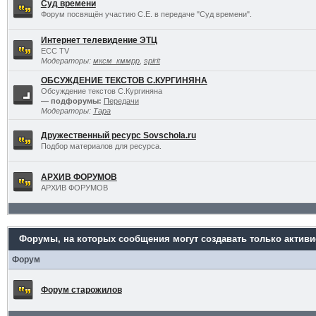
Суд времени
Форум посвящён участию С.Е. в передаче "Суд времени".
Интернет телевидение ЭТЦ
ECC TV
Модераторы:
мксм_кммрр
,
spirit
ОБСУЖДЕНИЕ ТЕКСТОВ С.КУРГИНЯНА
Обсуждение текстов С.Кургиняна
— подфорумы:
Передачи
Модераторы:
Тара
Дружественный ресурс Sovschola.ru
Подбор материалов для ресурса.
АРХИВ ФОРУМОВ
АРХИВ ФОРУМОВ
Форумы, на которых сообщения могут создавать только актив
Форум
Форум старожилов