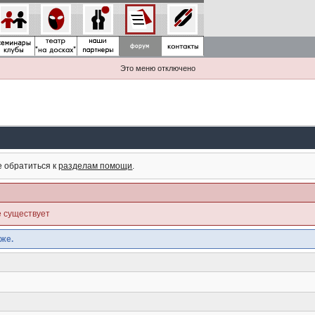
Это меню отключено
е обратиться к
разделам помощи
.
е существует
же.