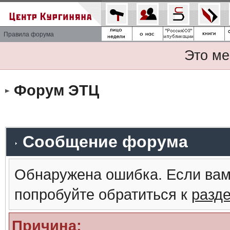
Правила форума
Это ме
Форум ЭТЦ
Сообщение форума
Обнаружена ошибка. Если вам
попробуйте обратиться к
разд
Причина: