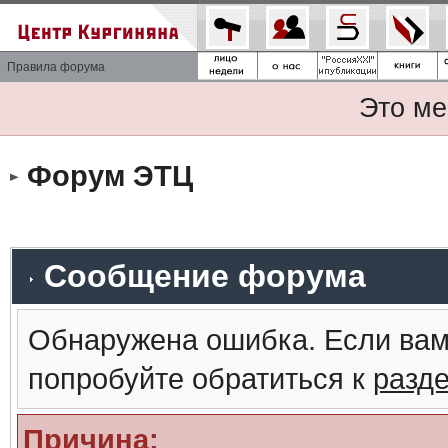
Правила форума
Это ме
Форум ЭТЦ
Сообщение форума
Обнаружена ошибка. Если вам
попробуйте обратиться к
разд
Причина: