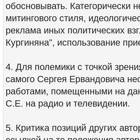
обосновывать. Категорически 
митингового стиля, идеологиче
реклама иных политических взг
Кургиняна", использование пр
4. Для полемики с точкой зрени
самого Сергея Ервандовича не
работами, помещенными на дан
С.Е. на радио и телевидении.
5. Критика позиций других ав
ссылкой на те положения автора