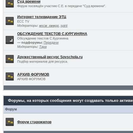
Суд времени
Форум посвящён участию С.Е. в передаче "Суд времени".
Интернет телевидение ЭТЦ
ECC TV
Модераторы:
мксм_кммрр
,
spirit
ОБСУЖДЕНИЕ ТЕКСТОВ С.КУРГИНЯНА
Обсуждение текстов С.Кургиняна
— подфорумы:
Передачи
Модераторы:
Тара
Дружественный ресурс Sovschola.ru
Подбор материалов для ресурса.
АРХИВ ФОРУМОВ
АРХИВ ФОРУМОВ
Форумы, на которых сообщения могут создавать только актив
Форум
Форум старожилов