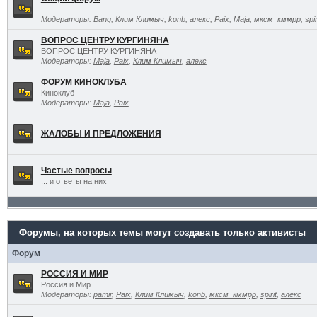
Модераторы:
Bang
,
Клим Климыч
,
konb
,
алекс
,
Paix
,
Maja
,
мксм_кммрр
,
spir
ВОПРОС ЦЕНТРУ КУРГИНЯНА
ВОПРОС ЦЕНТРУ КУРГИНЯНА
Модераторы:
Maja
,
Paix
,
Клим Климыч
,
алекс
ФОРУМ КИНОКЛУБА
Киноклуб
Модераторы:
Maja
,
Paix
ЖАЛОБЫ И ПРЕДЛОЖЕНИЯ
Частые вопросы
... и ответы на них
Форумы, на которых темы могут создавать только активисты
Форум
РОССИЯ И МИР
Россия и Мир
Модераторы:
pamir
,
Paix
,
Клим Климыч
,
konb
,
мксм_кммрр
,
spirit
,
алекс