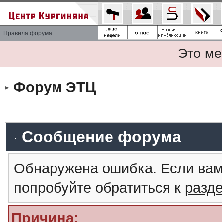
Правила форума
Это ме
Форум ЭТЦ
Сообщение форума
Обнаружена ошибка. Если вам
попробуйте обратиться к
разд
Причина: