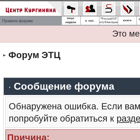
Правила форума
Это ме
Форум ЭТЦ
Сообщение форума
Обнаружена ошибка. Если вам
попробуйте обратиться к
разд
Причина: